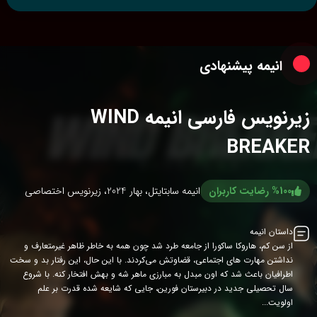
انیمه پیشنهادی
زیرنویس فارسی انیمه WIND
BREAKER
%100 رضایت کاربران
انیمه سابتایتل، بهار 2024، زیرنویس اختصاصی
داستان انیمه
از سن کم، هاروكا ساكورا از جامعه طرد شد چون همه به خاطر ظاهر غیرمتعارف و
نداشتن مهارت های اجتماعی، قضاوتش می‌کردند. با این حال، این رفتار بد و سخت
اطرافیان باعث شد که اون مبدل به مبارزی ماهر شه و بهش افتخار کنه. با شروع
سال تحصیلی جدید در دبیرستان فورین، جایی که شایعه شده قدرت بر علم
اولویت...