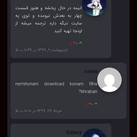
انیمه در حال پخشه و هنوز قسمت
چهار به بعدش نیومده و توی یه
سایت دیگه داره ترجمه میشه از
اونجا تهیه کنید
0
0
اردیبهشت 9, 1399 در 11:49 ب.ظ
soma
nemitonam download konam filha
khraban?
0
0
خرداد 27, 1399 در 10:10 ب.ظ
Galaxy