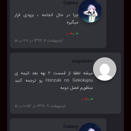
Galaxy
چرا در حال انجامه ، بزودی قرار
میگیره
0
0
اردیبهشت 7, 1399 در 7:11 ب.ظ
xxgolden
میشه لطفا از قسمت 4 بهه بعد انیمه ی
Honzuki no Gekokujou رو ترجمه کنید
منظورم فصل دومه
0
0
اردیبهشت 9, 1399 در 10:52 ب.ظ
Galaxy