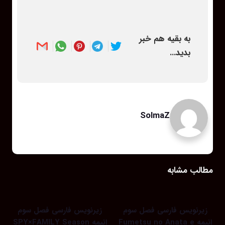
به بقیه هم خبر
بدید...
SolmaZ
مطالب مشابه
زیرنویس فارسی فصل سوم
زیرنویس فارسی فصل سوم
انیمه Fumetsu no Anata e
انیمه SPY×FAMILY Season