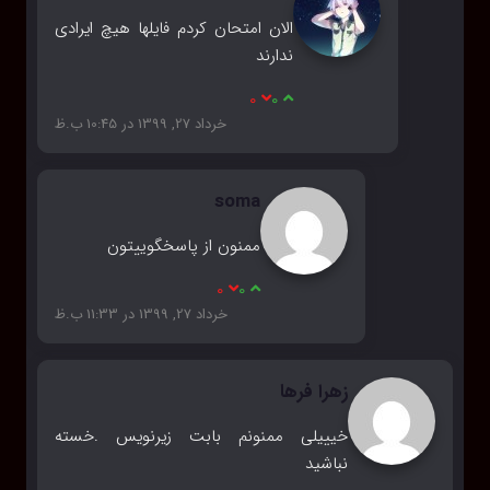
الان امتحان کردم فایلها هیچ ایرادی
ندارند
0
0
خرداد 27, 1399 در 10:45 ب.ظ
soma
ممنون از پاسخگوییتون
0
0
خرداد 27, 1399 در 11:33 ب.ظ
زهرا فرها
خیییلی ممنونم بابت زیرنویس .خسته
نباشید