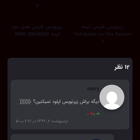
3
زیرنویس فارسی انیمه
زیرنویس فارسی فصل دوم
Yofukashi no Uta Season
انیمه WIND BREAKER
2
‫12 نظر
mary
دیگه براش زیرنویس اپلود نمیکنین؟ :(((((((
0
0
اردیبهشت 7, 1399 در 6:21 ب.ظ