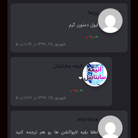
پریما
ایول دمتون گرم
0
0
شهریور 25, 1397 در 10:41 ب.ظ
انیمه سابتایتل
❤
0
0
شهریور 25, 1397 در 11:26 ب.ظ
morteza
لطفا بقیه لایواکشن ها رو هم ترجمه کنید