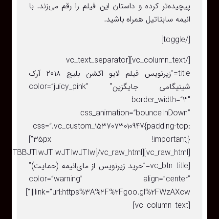
پیچیده‌تر کرده و داستان این فیلم را رقم می‌زند. با
انیمه سابتاتیل همراه باشید.
[/toggle]
[/vc_column_text][vc_text_separator
title=”زیرنویس فیلم لایو اکشن بلیچ ۲۰۱۸ آرک
شینیگامی جایگزین” color=”juicy_pink”
border_width=”3″
css_animation=”bounceInDown”
css=”.vc_custom_1537073010947{padding-top:
35px !important;}”]
FJTBBJTIwJTIwJTIwJTIw[/vc_raw_html]
[vc_btn title=”خرید زیرنویس از مای‌انیمه (حمایت)”
color=”warning” align=”center”
link=”url:https%3A%2F%2Fgoo.gl%2FWzAXcw|||”]
[vc_column_text]